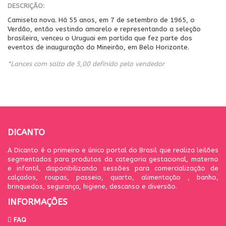
DESCRIÇÃO:
Camiseta nova. Há 55 anos, em 7 de setembro de 1965, o
Verdão, então vestindo amarelo e representando a seleção
brasileira, venceu o Uruguai em partida que fez parte dos
eventos de inauguração do Mineirão, em Belo Horizonte.
*Lances com salto de 5,00 definido pelo vendedor
DICANTO
A Dicanto é o primeiro e único portal do Brasil que realiza leilões
segmentados para produtos da categoria gestacional, materno
e infantil, disponibilizando sessões para comercialização de
calçados, roupas, passeio, quarto, alimentação , banho,
brinquedos, segurança, higiene, descanso e diversão.
INFORMAÇÕES
FAQ