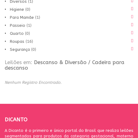
• Diversos
(1)
• Higiene
(0)
• Para Mamãe
(1)
• Passeio
(1)
• Quarto
(0)
• Roupas
(16)
• Segurança
(0)
Leilões em:
Descanso & Diversão
/
Cadeira para
descanso
Nenhum Registro Encontrado.
DICANTO
A Dicanto é o primeiro e único portal do Brasil que realiza leilões
segmentados para produtos da categoria gestacional, materno